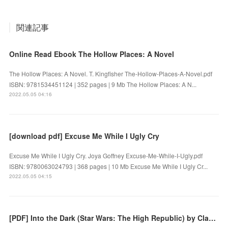
関連記事
Online Read Ebook The Hollow Places: A Novel
The Hollow Places: A Novel. T. Kingfisher The-Hollow-Places-A-Novel.pdf
ISBN: 9781534451124 | 352 pages | 9 Mb The Hollow Places: A N...
2022.05.05 04:16
[download pdf] Excuse Me While I Ugly Cry
Excuse Me While I Ugly Cry. Joya Goffney Excuse-Me-While-I-Ugly.pdf
ISBN: 9780063024793 | 368 pages | 10 Mb Excuse Me While I Ugly Cr...
2022.05.05 04:15
[PDF] Into the Dark (Star Wars: The High Republic) by Claudia Gray, Giorgio Baroni