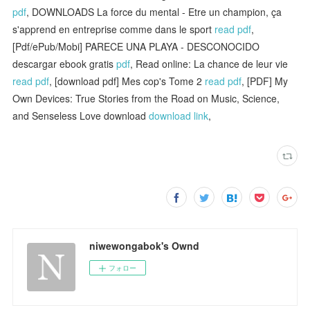
pdf
, DOWNLOADS La force du mental - Etre un champion, ça
s'apprend en entreprise comme dans le sport
read pdf
,
[Pdf/ePub/Mobi] PARECE UNA PLAYA - DESCONOCIDO
descargar ebook gratis
pdf
, Read online: La chance de leur vie
read pdf
, [download pdf] Mes cop's Tome 2
read pdf
, [PDF] My
Own Devices: True Stories from the Road on Music, Science,
and Senseless Love download
download link
,
niwewongabok's Ownd
フォロー